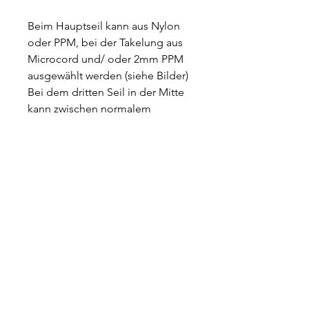
Beim Hauptseil kann aus Nylon
oder PPM, bei der Takelung aus
Microcord und/ oder 2mm PPM
ausgewählt werden (siehe Bilder)
Bei dem dritten Seil in der Mitte
kann zwischen normalem
Paracord oder gedrehtem
Tauwerk (siehe Bilder) gewählt
werden.
Bei der Takelung sind mehrere
Farbkombinationen möglich.
Zusätzlich kann der Name mit
Perlen gegen Aufpreis auf das
Halsband genäht werden.