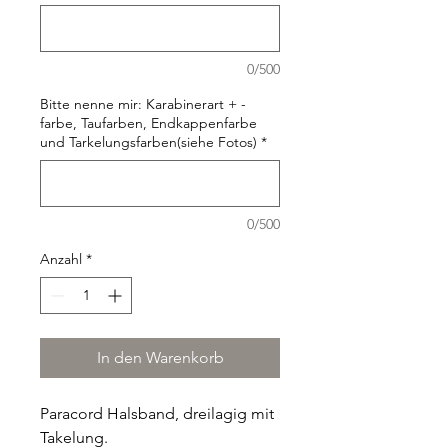
0/500
Bitte nenne mir: Karabinerart + -
farbe, Taufarben, Endkappenfarbe
und Tarkelungsfarben(siehe Fotos)
*
0/500
Anzahl
*
In den Warenkorb
Paracord Halsband, dreilagig mit
Takelung.