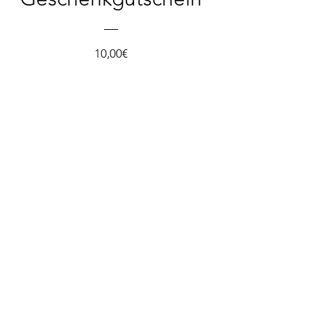
Preis
10,00€
Details ansehen
Impre
ssum
AGB