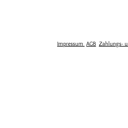
Impre
ssum
AGB
Zahlungs- 