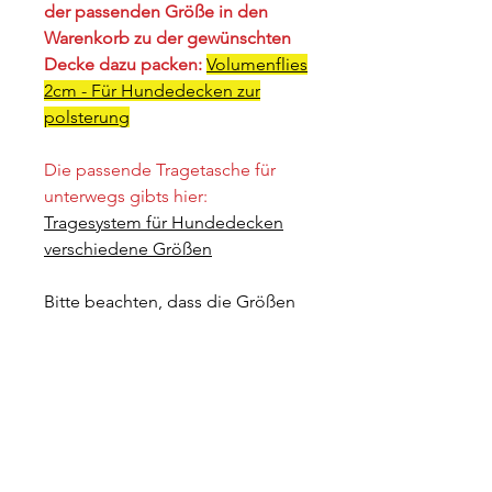
der passenden Größe in den
Warenkorb zu der gewünschten
Decke dazu packen:
Volumenflies
2cm - Für Hundedecken zur
polsterung
Die passende Tragetasche für
unterwegs gibts hier:
Tragesystem für Hundedecken
verschiedene Größen
Bitte beachten, dass die Größen
bei Softshell etwas abweichen:
- S 50x70cm
- M 100x70cm
- L 100x135cm
Bei Bestellung gibt ihr in dem
ersten Feld bitte ein, welche