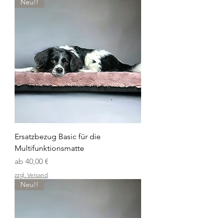
Neu!!
Ersatzbezug Basic für die
Multifunktionsmatte
Sale-Preis
ab
40,00 €
zzgl. Versand
Neu!!